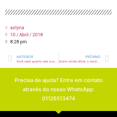
astyna
10 / Abril / 2018
8:28 pm
ANTERIOR
PRÓXIMO
Você sabe quanto vale a sua carteira de clientes? Quando o papel vira dinheiro.
Quem vende afinal: o vendedor ou o gerente?
Precisa de ajuda? Entre em contato
através do nosso WhatsApp:
01126513474